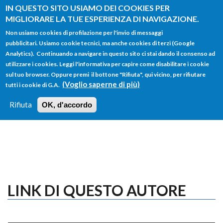
Salta al contenuto principale
IN QUESTO SITO USIAMO DEI COOKIES PER
MIGLIORARE LA TUE ESPERIENZA DI NAVIGAZIONE.
Non usiamo cookies di profilazione per l'invio di messaggi
pubblicitari. Usiamo cookie tecnici, ma anche cookies di terzi (Google
Analytics). Continuando a navigare in questo sito ci stai dando il consenso ad
utilizzare i cookies. Leggi l'informativa per capire come disabilitare i cookie
FORM
sul tuo browser. Oppure premi il bottone "Rifiuta", qui vicino, per rifiutare
Main menu
DI
(Voglio saperne di più)
tutti i cookie di G.A.
HOME
TUTTI I PROFILI
ISTRUZIONI
RICERCA
Rifiuta
OK, d'accordo
LOGIN
LINK DI QUESTO AUTORE