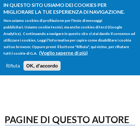
Salta al contenuto principale
IN QUESTO SITO USIAMO DEI COOKIES PER
MIGLIORARE LA TUE ESPERIENZA DI NAVIGAZIONE.
Non usiamo cookies di profilazione per l'invio di messaggi
pubblicitari. Usiamo cookie tecnici, ma anche cookies di terzi (Google
Analytics). Continuando a navigare in questo sito ci stai dando il consenso ad
utilizzare i cookies. Leggi l'informativa per capire come disabilitare i cookie
FORM
sul tuo browser. Oppure premi il bottone "Rifiuta", qui vicino, per rifiutare
Main menu
DI
(Voglio saperne di più)
tutti i cookie di G.A.
HOME
TUTTI I PROFILI
ISTRUZIONI
RICERCA
Rifiuta
OK, d'accordo
LOGIN
PAGINE DI QUESTO AUTORE