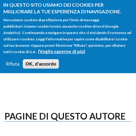
Salta al contenuto principale
IN QUESTO SITO USIAMO DEI COOKIES PER
MIGLIORARE LA TUE ESPERIENZA DI NAVIGAZIONE.
Non usiamo cookies di profilazione per l'invio di messaggi
pubblicitari. Usiamo cookie tecnici, ma anche cookies di terzi (Google
Analytics). Continuando a navigare in questo sito ci stai dando il consenso ad
utilizzare i cookies. Leggi l'informativa per capire come disabilitare i cookie
FORM
sul tuo browser. Oppure premi il bottone "Rifiuta", qui vicino, per rifiutare
Main menu
DI
(Voglio saperne di più)
tutti i cookie di G.A.
HOME
TUTTI I PROFILI
ISTRUZIONI
RICERCA
Rifiuta
OK, d'accordo
LOGIN
PAGINE DI QUESTO AUTORE