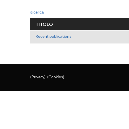
Ricerca
TITOLO
Recent publications
(
Privacy
) (
Cookies
)