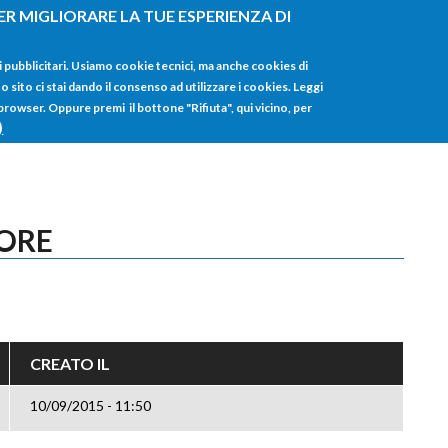
ER MIGLIORARE LA TUE ESPERIENZA DI
HOME
TUTTI I
i pubblicitari. Usiamo cookie tecnici, ma anche cookies di
sito ci stai dando il consenso ad utilizzare i cookies. Leggi
 browser. Oppure premi il bottone "Rifiuta", qui vicino, per
)
TORE
CREATO IL
10/09/2015 - 11:50