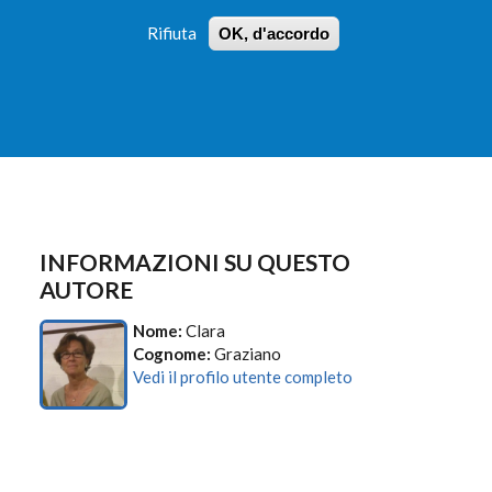
Rifiuta
OK, d'accordo
 PROFILI
ISTRUZIONI
LOGIN
»
»
FORM
DI
RICERCA
INFORMAZIONI SU QUESTO
AUTORE
Nome:
Clara
Cognome:
Graziano
Vedi il profilo utente completo