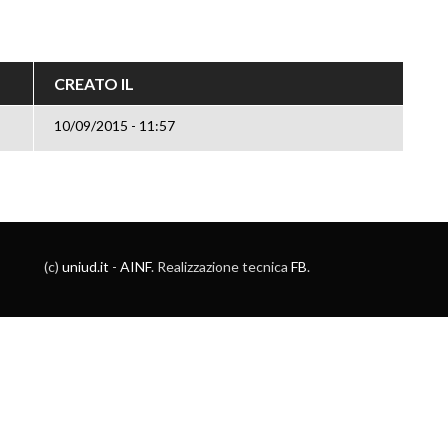
CREATO IL
10/09/2015 - 11:57
(c)
uniud.it
-
AINF
. Realizzazione tecnica
FB
.