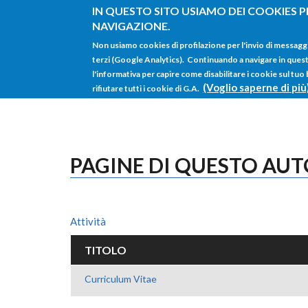
Salta al contenuto principale
IN QUESTO SITO USIAMO DEI COOKIES P
NAVIGAZIONE.
Non usiamo cookies di profilazione per l'invio di messagg
terzi (Google Analytics). Continuando a navigare in questo 
l'informativa per capire come disabilitare i cookie sul tuo
(Voglio saperne di più
rifiutare tutti i cookie di G.A.
PAGINE DI QUESTO AU
Attività
TITOLO
Curriculum Vitae