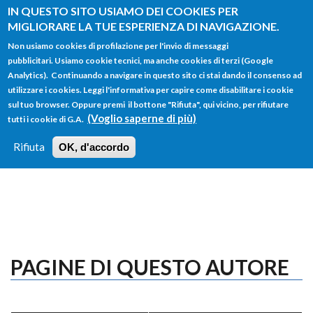
Salta al contenuto principale
IN QUESTO SITO USIAMO DEI COOKIES PER
MIGLIORARE LA TUE ESPERIENZA DI NAVIGAZIONE.
Non usiamo cookies di profilazione per l'invio di messaggi
pubblicitari. Usiamo cookie tecnici, ma anche cookies di terzi (Google
Analytics). Continuando a navigare in questo sito ci stai dando il consenso ad
utilizzare i cookies. Leggi l'informativa per capire come disabilitare i cookie
FORM
sul tuo browser. Oppure premi il bottone "Rifiuta", qui vicino, per rifiutare
Main menu
DI
(Voglio saperne di più)
tutti i cookie di G.A.
HOME
TUTTI I PROFILI
ISTRUZIONI
RICERCA
Rifiuta
OK, d'accordo
LOGIN
PAGINE DI QUESTO AUTORE