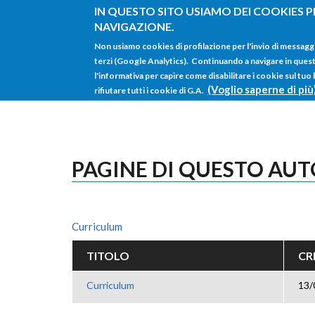
Salta al contenuto principale
IN QUESTO SITO USIAMO DEI COOKIES P
NAVIGAZIONE.
Non usiamo cookies di profilazione per l'invio di messagg
terzi (Google Analytics). Continuando a navigare in questo 
l'informativa per capire come disabilitare i cookie sul tuo
(Voglio saperne di più
rifiutare tutti i cookie di G.A.
PAGINE DI QUESTO AU
Curriculum
TITOLO
CR
Curriculum
13/