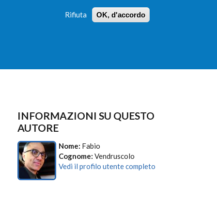
Rifiuta
OK, d'accordo
 PROFILI
ISTRUZIONI
LOGIN
»
»
FORM
DI
RICERCA
INFORMAZIONI SU QUESTO
AUTORE
Nome:
Fabio
Cognome:
Vendruscolo
Vedi il profilo utente completo