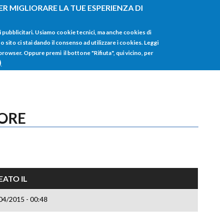
ER MIGLIORARE LA TUE ESPERIENZA DI
HOME
TUTTI I
i pubblicitari. Usiamo cookie tecnici, ma anche cookies di
sito ci stai dando il consenso ad utilizzare i cookies. Leggi
 browser. Oppure premi il bottone "Rifiuta", qui vicino, per
)
TORE
EATO IL
04/2015 - 00:48