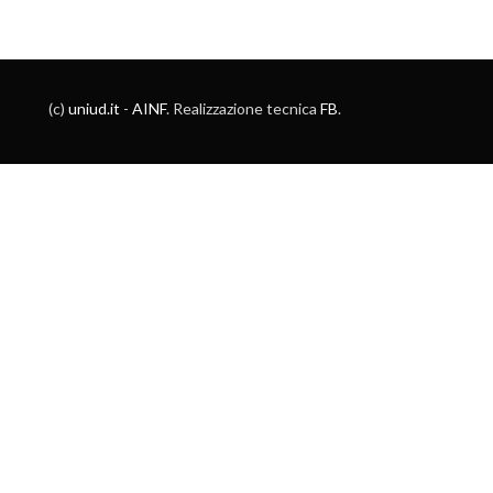
(c)
uniud.it
-
AINF
. Realizzazione tecnica
FB
.