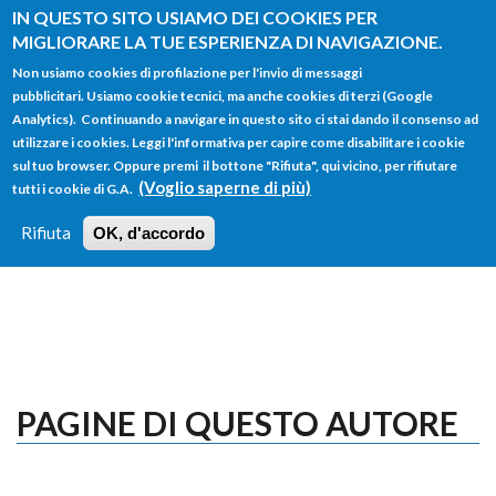
Salta al contenuto principale
IN QUESTO SITO USIAMO DEI COOKIES PER
MIGLIORARE LA TUE ESPERIENZA DI NAVIGAZIONE.
Non usiamo cookies di profilazione per l'invio di messaggi
pubblicitari. Usiamo cookie tecnici, ma anche cookies di terzi (Google
Analytics). Continuando a navigare in questo sito ci stai dando il consenso ad
utilizzare i cookies. Leggi l'informativa per capire come disabilitare i cookie
FORM
sul tuo browser. Oppure premi il bottone "Rifiuta", qui vicino, per rifiutare
Main menu
DI
(Voglio saperne di più)
tutti i cookie di G.A.
HOME
TUTTI I PROFILI
ISTRUZIONI
RICERCA
Rifiuta
OK, d'accordo
LOGIN
PAGINE DI QUESTO AUTORE