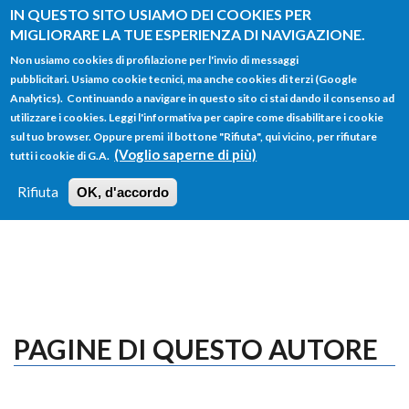
Salta al contenuto principale
IN QUESTO SITO USIAMO DEI COOKIES PER
MIGLIORARE LA TUE ESPERIENZA DI NAVIGAZIONE.
Non usiamo cookies di profilazione per l'invio di messaggi
pubblicitari. Usiamo cookie tecnici, ma anche cookies di terzi (Google
Analytics). Continuando a navigare in questo sito ci stai dando il consenso ad
utilizzare i cookies. Leggi l'informativa per capire come disabilitare i cookie
FORM
sul tuo browser. Oppure premi il bottone "Rifiuta", qui vicino, per rifiutare
Main menu
DI
(Voglio saperne di più)
tutti i cookie di G.A.
HOME
TUTTI I PROFILI
ISTRUZIONI
RICERCA
Rifiuta
OK, d'accordo
LOGIN
PAGINE DI QUESTO AUTORE