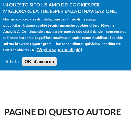
Salta al contenuto principale
IN QUESTO SITO USIAMO DEI COOKIES PER
MIGLIORARE LA TUE ESPERIENZA DI NAVIGAZIONE.
Non usiamo cookies di profilazione per l'invio di messaggi
pubblicitari. Usiamo cookie tecnici, ma anche cookies di terzi (Google
Analytics). Continuando a navigare in questo sito ci stai dando il consenso ad
utilizzare i cookies. Leggi l'informativa per capire come disabilitare i cookie
FORM
sul tuo browser. Oppure premi il bottone "Rifiuta", qui vicino, per rifiutare
Main menu
DI
(Voglio saperne di più)
tutti i cookie di G.A.
HOME
TUTTI I PROFILI
ISTRUZIONI
RICERCA
Rifiuta
OK, d'accordo
LOGIN
PAGINE DI QUESTO AUTORE