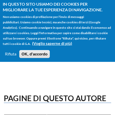
Salta al contenuto principale
IN QUESTO SITO USIAMO DEI COOKIES PER
MIGLIORARE LA TUE ESPERIENZA DI NAVIGAZIONE.
Non usiamo cookies di profilazione per l'invio di messaggi
pubblicitari. Usiamo cookie tecnici, ma anche cookies di terzi (Google
Analytics). Continuando a navigare in questo sito ci stai dando il consenso ad
utilizzare i cookies. Leggi l'informativa per capire come disabilitare i cookie
FORM
sul tuo browser. Oppure premi il bottone "Rifiuta", qui vicino, per rifiutare
Main menu
DI
(Voglio saperne di più)
tutti i cookie di G.A.
HOME
TUTTI I PROFILI
ISTRUZIONI
RICERCA
Rifiuta
OK, d'accordo
LOGIN
PAGINE DI QUESTO AUTORE