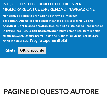
Salta al contenuto principale
IN QUESTO SITO USIAMO DEI COOKIES PER
MIGLIORARE LA TUE ESPERIENZA DI NAVIGAZIONE.
Non usiamo cookies di profilazione per l'invio di messaggi
pubblicitari. Usiamo cookie tecnici, ma anche cookies di terzi (Google
Analytics). Continuando a navigare in questo sito ci stai dando il consenso ad
utilizzare i cookies. Leggi l'informativa per capire come disabilitare i cookie
FORM
sul tuo browser. Oppure premi il bottone "Rifiuta", qui vicino, per rifiutare
Main menu
DI
(Voglio saperne di più)
tutti i cookie di G.A.
HOME
TUTTI I PROFILI
ISTRUZIONI
RICERCA
Rifiuta
OK, d'accordo
LOGIN
PAGINE DI QUESTO AUTORE