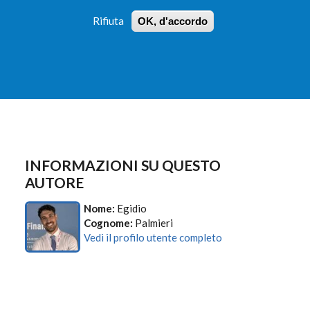
Rifiuta
OK, d'accordo
 PROFILI
ISTRUZIONI
LOGIN
»
»
FORM
DI
RICERCA
INFORMAZIONI SU QUESTO
AUTORE
Nome:
Egidio
Cognome:
Palmieri
Vedi il profilo utente completo