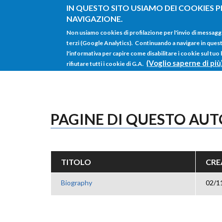
Salta al contenuto principale
IN QUESTO SITO USIAMO DEI COOKIES P
NAVIGAZIONE.
Non usiamo cookies di profilazione per l'invio di messagg
terzi (Google Analytics). Continuando a navigare in questo 
l'informativa per capire come disabilitare i cookie sul tuo
(Voglio saperne di più
rifiutare tutti i cookie di G.A.
PAGINE DI QUESTO AU
TITOLO
CRE
Biography
02/1