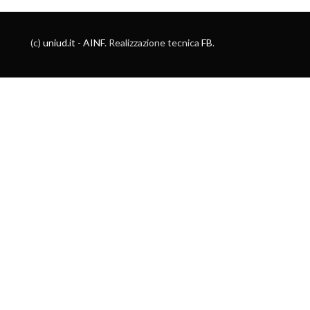
(c)
uniud.it
-
AINF
. Realizzazione tecnica
FB
.