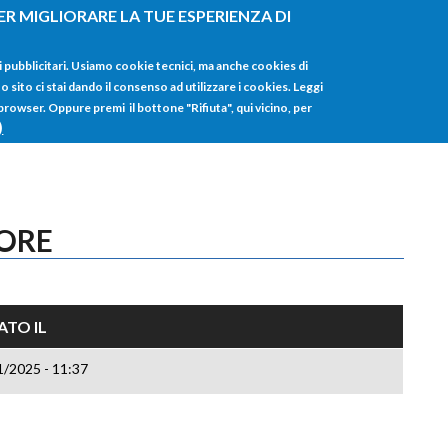
ER MIGLIORARE LA TUE ESPERIENZA DI
HOME
TUTTI I
i pubblicitari. Usiamo cookie tecnici, ma anche cookies di
sito ci stai dando il consenso ad utilizzare i cookies. Leggi
 browser. Oppure premi il bottone "Rifiuta", qui vicino, per
)
TORE
ATO IL
1/2025 - 11:37