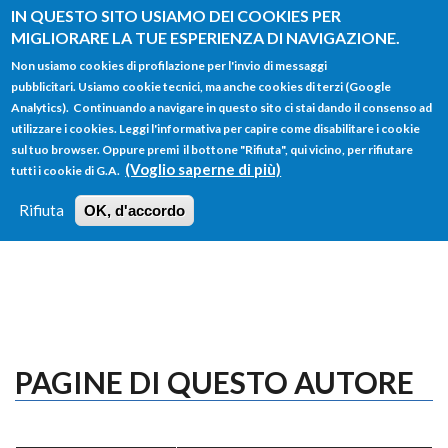
Salta al contenuto principale
IN QUESTO SITO USIAMO DEI COOKIES PER
MIGLIORARE LA TUE ESPERIENZA DI NAVIGAZIONE.
Non usiamo cookies di profilazione per l'invio di messaggi
pubblicitari. Usiamo cookie tecnici, ma anche cookies di terzi (Google
Analytics). Continuando a navigare in questo sito ci stai dando il consenso ad
utilizzare i cookies. Leggi l'informativa per capire come disabilitare i cookie
FORM
sul tuo browser. Oppure premi il bottone "Rifiuta", qui vicino, per rifiutare
Main menu
DI
(Voglio saperne di più)
tutti i cookie di G.A.
HOME
TUTTI I PROFILI
ISTRUZIONI
RICERCA
Rifiuta
OK, d'accordo
LOGIN
PAGINE DI QUESTO AUTORE