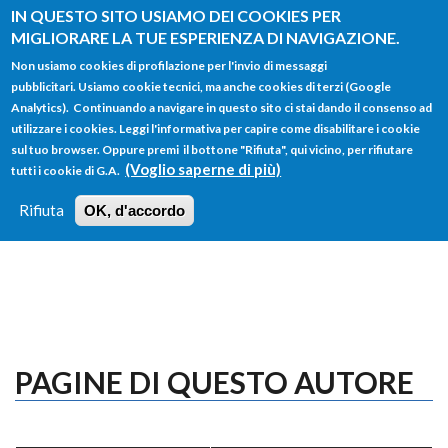
Salta al contenuto principale
IN QUESTO SITO USIAMO DEI COOKIES PER
MIGLIORARE LA TUE ESPERIENZA DI NAVIGAZIONE.
Non usiamo cookies di profilazione per l'invio di messaggi
pubblicitari. Usiamo cookie tecnici, ma anche cookies di terzi (Google
Analytics). Continuando a navigare in questo sito ci stai dando il consenso ad
utilizzare i cookies. Leggi l'informativa per capire come disabilitare i cookie
FORM
sul tuo browser. Oppure premi il bottone "Rifiuta", qui vicino, per rifiutare
Main menu
DI
(Voglio saperne di più)
tutti i cookie di G.A.
HOME
TUTTI I PROFILI
ISTRUZIONI
RICERCA
Rifiuta
OK, d'accordo
LOGIN
PAGINE DI QUESTO AUTORE