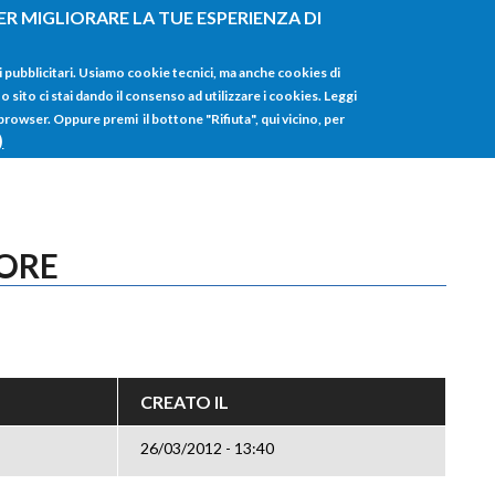
ER MIGLIORARE LA TUE ESPERIENZA DI
HOME
TUTTI I
i pubblicitari. Usiamo cookie tecnici, ma anche cookies di
sito ci stai dando il consenso ad utilizzare i cookies. Leggi
 browser. Oppure premi il bottone "Rifiuta", qui vicino, per
)
TORE
CREATO IL
26/03/2012 - 13:40