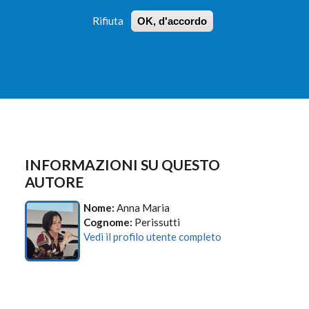
Rifiuta
OK, d'accordo
 PROFILI
ISTRUZIONI
LOGIN
»
»
FORM
DI
RICERCA
INFORMAZIONI SU QUESTO
AUTORE
Nome:
Anna Maria
Cognome:
Perissutti
Vedi il profilo utente completo