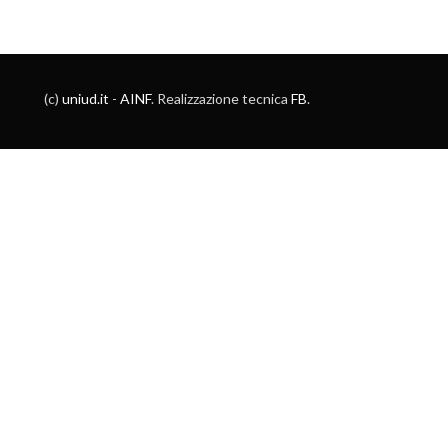
(c)
uniud.it
-
AINF
. Realizzazione tecnica
FB
.