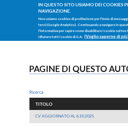
Salta al contenuto principale
IN QUESTO SITO USIAMO DEI COOKIES P
NAVIGAZIONE.
Non usiamo cookies di profilazione per l'invio di messagg
terzi (Google Analytics). Continuando a navigare in questo 
l'informativa per capire come disabilitare i cookie sul tuo
(Voglio saperne di più
rifiutare tutti i cookie di G.A.
PAGINE DI QUESTO AU
Ricerca
TITOLO
CV AGGIORNATO AL 6.10.2025