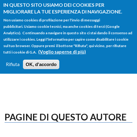
Salta al contenuto principale
IN QUESTO SITO USIAMO DEI COOKIES PER
MIGLIORARE LA TUE ESPERIENZA DI NAVIGAZIONE.
Non usiamo cookies di profilazione per l'invio di messaggi
pubblicitari. Usiamo cookie tecnici, ma anche cookies di terzi (Google
Analytics). Continuando a navigare in questo sito ci stai dando il consenso ad
utilizzare i cookies. Leggi l'informativa per capire come disabilitare i cookie
FORM
sul tuo browser. Oppure premi il bottone "Rifiuta", qui vicino, per rifiutare
Main menu
DI
(Voglio saperne di più)
tutti i cookie di G.A.
HOME
TUTTI I PROFILI
ISTRUZIONI
RICERCA
Rifiuta
OK, d'accordo
LOGIN
PAGINE DI QUESTO AUTORE