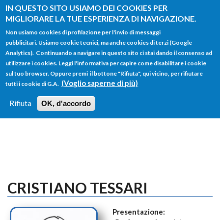
Salta al contenuto principale
IN QUESTO SITO USIAMO DEI COOKIES PER
MIGLIORARE LA TUE ESPERIENZA DI NAVIGAZIONE.
Non usiamo cookies di profilazione per l'invio di messaggi
pubblicitari. Usiamo cookie tecnici, ma anche cookies di terzi (Google
Analytics). Continuando a navigare in questo sito ci stai dando il consenso ad
utilizzare i cookies. Leggi l'informativa per capire come disabilitare i cookie
FORM
sul tuo browser. Oppure premi il bottone "Rifiuta", qui vicino, per rifiutare
Main menu
DI
(Voglio saperne di più)
tutti i cookie di G.A.
HOME
TUTTI I PROFILI
ISTRUZIONI
RICERCA
Rifiuta
OK, d'accordo
LOGIN
CRISTIANO TESSARI
Presentazione: