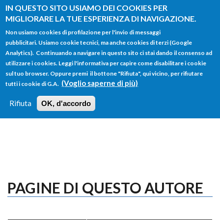
Salta al contenuto principale
IN QUESTO SITO USIAMO DEI COOKIES PER
MIGLIORARE LA TUE ESPERIENZA DI NAVIGAZIONE.
Non usiamo cookies di profilazione per l'invio di messaggi
pubblicitari. Usiamo cookie tecnici, ma anche cookies di terzi (Google
Analytics). Continuando a navigare in questo sito ci stai dando il consenso ad
utilizzare i cookies. Leggi l'informativa per capire come disabilitare i cookie
FORM
sul tuo browser. Oppure premi il bottone "Rifiuta", qui vicino, per rifiutare
Main menu
DI
(Voglio saperne di più)
tutti i cookie di G.A.
HOME
TUTTI I PROFILI
ISTRUZIONI
RICERCA
Rifiuta
OK, d'accordo
LOGIN
PAGINE DI QUESTO AUTORE