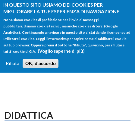
Salta al contenuto principale
IN QUESTO SITO USIAMO DEI COOKIES PER
MIGLIORARE LA TUE ESPERIENZA DI NAVIGAZIONE.
Non usiamo cookies di profilazione per l'invio di messaggi
pubblicitari. Usiamo cookie tecnici, ma anche cookies di terzi (Google
Analytics). Continuando a navigare in questo sito ci stai dando il consenso ad
utilizzare i cookies. Leggi l'informativa per capire come disabilitare i cookie
FORM
sul tuo browser. Oppure premi il bottone "Rifiuta", qui vicino, per rifiutare
Main menu
DI
(Voglio saperne di più)
tutti i cookie di G.A.
HOME
TUTTI I PROFILI
ISTRUZIONI
RICERCA
Rifiuta
OK, d'accordo
LOGIN
DIDATTICA