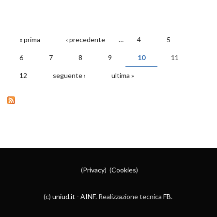
« prima
‹ precedente
…
4
5
PAGINE
6
7
8
9
10
11
12
seguente ›
ultima »
(
Privacy
) (
Cookies
)
(c)
uniud.it
-
AINF
. Realizzazione tecnica
FB
.