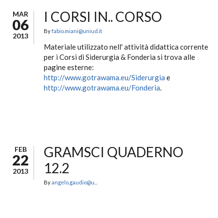
I CORSI IN.. CORSO
MAR
06
By
fabio.miani@uniud.it
2013
Materiale utilizzato nell' attività didattica corrente
per i Corsi di Siderurgia & Fonderia si trova alle
pagine esterne:
http://www.gotrawama.eu/Siderurgia
e
http://www.gotrawama.eu/Fonderia
.
GRAMSCI QUADERNO
FEB
22
12.2
2013
By
angelo.gaudio@u...