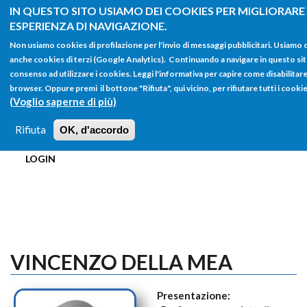
Salta al contenuto principale
IN QUESTO SITO USIAMO DEI COOKIES PER MIGLIORARE
ESPERIENZA DI NAVIGAZIONE.
Non usiamo cookies di profilazione per l'invio di messaggi pubblicitari. Usiamo 
anche cookies di terzi (Google Analytics). Continuando a navigare in questo sito 
consenso ad utilizzare i cookies. Leggi l'informativa per capire come disabilitare
browser. Oppure premi il bottone "Rifiuta", qui vicino, per rifiutare tutti i cookie
FORM
(Voglio saperne di più)
Main menu
DI
Rifiuta
OK, d'accordo
HOME
TUTTI I PROFILI
ISTRUZIONI
RICERCA
LOGIN
VINCENZO DELLA MEA
Presentazione: