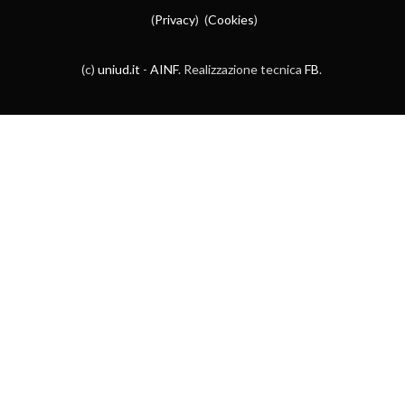
(
Privacy
) (
Cookies
)
(c)
uniud.it
-
AINF
. Realizzazione tecnica
FB
.