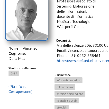
Professore associato di
Sistemi di Elaborazione
delle Informazioni;
docente di Informatica
Medica e Tecnologie
Web per il Cloud.
Recapiti:
Via delle Scienze 206, 33100 Udi
Nome:
Vincenzo
Email: vincenzo.dellamea at uniud
Cognome:
Phone: +39-0432-558461
Della Mea
http://users.dimi.uniud.it/~vinc
Struttura di afferenza:
DMIF
Competenze:
informatica medica
(Più info su
telemedicina
Cercapersone)
ontologie biomediche
Tecnologie Web
eHealth