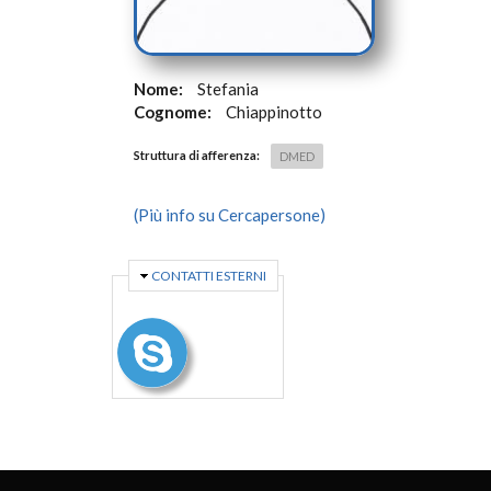
Nome:
Stefania
Cognome:
Chiappinotto
Struttura di afferenza:
DMED
(Più info su Cercapersone)
NASCONDI
CONTATTI ESTERNI