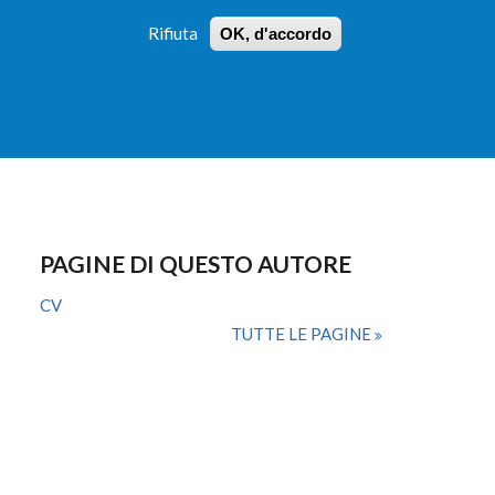
Rifiuta
OK, d'accordo
 PROFILI
ISTRUZIONI
LOGIN
»
»
FORM
DI
RICERCA
PAGINE DI QUESTO AUTORE
CV
TUTTE LE PAGINE