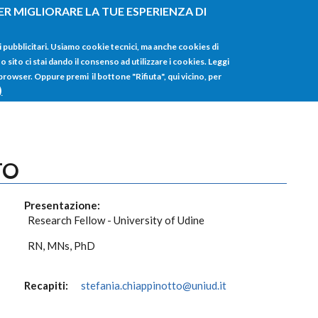
ER MIGLIORARE LA TUE ESPERIENZA DI
HOME
TUTTI I
i pubblicitari. Usiamo cookie tecnici, ma anche cookies di
sito ci stai dando il consenso ad utilizzare i cookies. Leggi
 browser. Oppure premi il bottone "Rifiuta", qui vicino, per
)
TO
Presentazione:
Research Fellow - University of Udine
RN, MNs, PhD
Recapiti:
stefania.chiappinotto@uniud.it