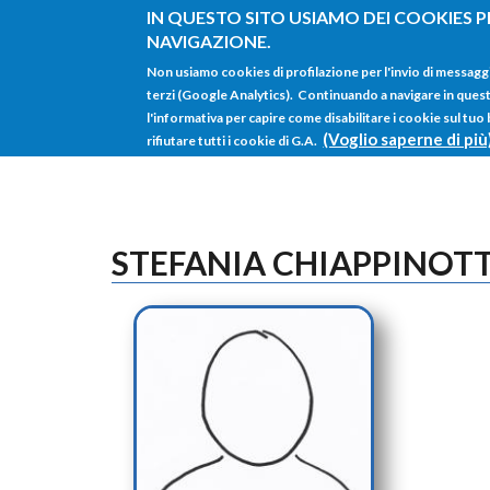
Salta al contenuto principale
IN QUESTO SITO USIAMO DEI COOKIES P
NAVIGAZIONE.
Non usiamo cookies di profilazione per l'invio di messagg
terzi (Google Analytics). Continuando a navigare in questo 
l'informativa per capire come disabilitare i cookie sul tuo
(Voglio saperne di più
rifiutare tutti i cookie di G.A.
STEFANIA CHIAPPINOT