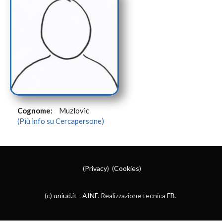
Cognome:
Muzlovic
(Più info su Cercapersone)
(
Privacy
) (
Cookies
)
(c)
uniud.it
-
AINF
. Realizzazione tecnica
FB
.