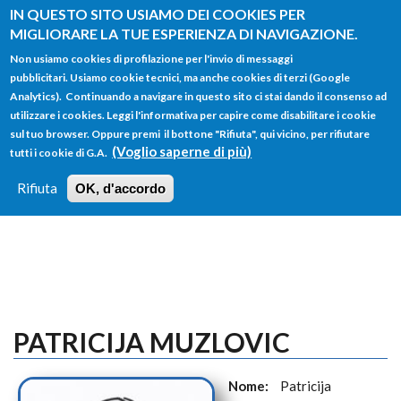
Salta al contenuto principale
IN QUESTO SITO USIAMO DEI COOKIES PER
MIGLIORARE LA TUE ESPERIENZA DI NAVIGAZIONE.
Non usiamo cookies di profilazione per l'invio di messaggi
pubblicitari. Usiamo cookie tecnici, ma anche cookies di terzi (Google
Analytics). Continuando a navigare in questo sito ci stai dando il consenso ad
utilizzare i cookies. Leggi l'informativa per capire come disabilitare i cookie
FORM
sul tuo browser. Oppure premi il bottone "Rifiuta", qui vicino, per rifiutare
Main menu
DI
(Voglio saperne di più)
tutti i cookie di G.A.
HOME
TUTTI I PROFILI
ISTRUZIONI
RICERCA
Rifiuta
OK, d'accordo
LOGIN
PATRICIJA MUZLOVIC
Nome:
Patricija