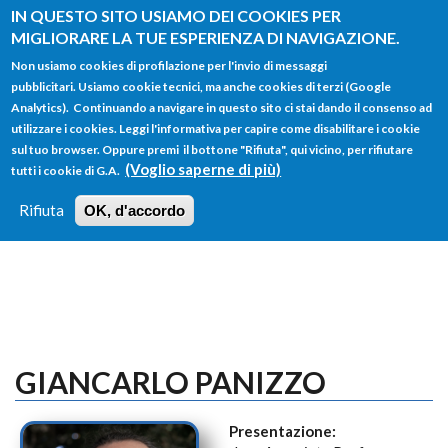
Salta al contenuto principale
IN QUESTO SITO USIAMO DEI COOKIES PER
MIGLIORARE LA TUE ESPERIENZA DI NAVIGAZIONE.
Non usiamo cookies di profilazione per l'invio di messaggi
pubblicitari. Usiamo cookie tecnici, ma anche cookies di terzi (Google
Analytics). Continuando a navigare in questo sito ci stai dando il consenso ad
utilizzare i cookies. Leggi l'informativa per capire come disabilitare i cookie
FORM
sul tuo browser. Oppure premi il bottone "Rifiuta", qui vicino, per rifiutare
Main menu
DI
(Voglio saperne di più)
tutti i cookie di G.A.
HOME
TUTTI I PROFILI
ISTRUZIONI
RICERCA
Rifiuta
OK, d'accordo
LOGIN
GIANCARLO PANIZZO
Presentazione: