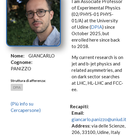
I am Associate Professor
of Experimental Physics
(02/PHYS-01 PHYS-
01/A) at the University
of Udine (
DPIA
) since
October 2025, but
enrolled here since back
to 2018.
Nome:
GIANCARLO
My current research is on
Cognome:
jet and b-jet physics and
PANIZZO
related asymmetries, and
on dark sector searches
Struttura di afferenza:
at LHC, HL-LHC and FCC-
DPIA
ee.
(Più info su
Recapiti:
Cercapersone)
Email:
giancarlo.panizzo@uniud.it
Address:
via delle Scienze,
206, 33100, Udine, Italy