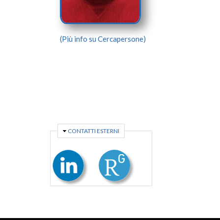
(Più info su Cercapersone)
NASCONDI
CONTATTI ESTERNI