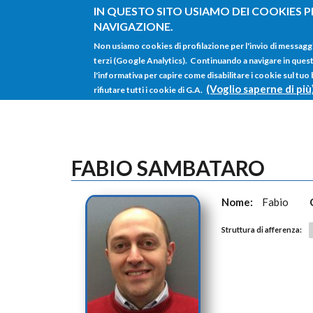
Salta al contenuto principale
IN QUESTO SITO USIAMO DEI COOKIES P
NAVIGAZIONE.
Non usiamo cookies di profilazione per l'invio di messagg
terzi (Google Analytics). Continuando a navigare in questo 
l'informativa per capire come disabilitare i cookie sul tuo
(Voglio saperne di più
rifiutare tutti i cookie di G.A.
FABIO SAMBATARO
Nome:
Fabio
Struttura di afferenza: