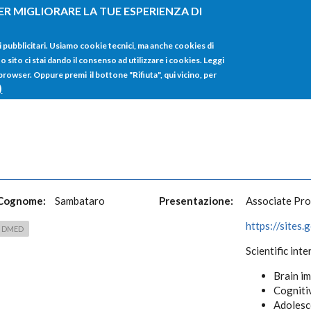
ER MIGLIORARE LA TUE ESPERIENZA DI
HOME
TUTTI I
i pubblicitari. Usiamo cookie tecnici, ma anche cookies di
sito ci stai dando il consenso ad utilizzare i cookies. Leggi
 browser. Oppure premi il bottone "Rifiuta", qui vicino, per
)
Cognome:
Sambataro
Presentazione:
Associate Pro
https://sites
DMED
Scientific inte
Brain im
Cogniti
Adolesc