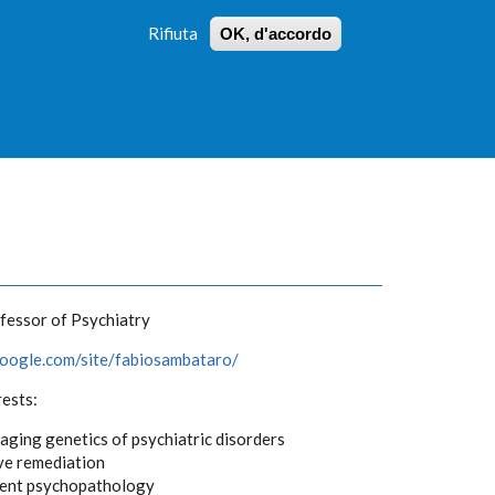
Rifiuta
OK, d'accordo
 PROFILI
ISTRUZIONI
LOGIN
»
»
FORM
DI
RICERCA
fessor of Psychiatry
.google.com/site/fabiosambataro/
rests:
aging genetics of psychiatric disorders
ve remediation
ent psychopathology