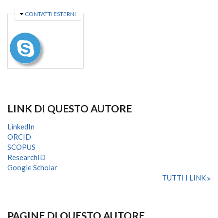
NASCONDI
CONTATTI ESTERNI
LINK DI QUESTO AUTORE
LinkedIn
ORCID
SCOPUS
ResearchID
Google Scholar
TUTTI I LINK
PAGINE DI QUESTO AUTORE