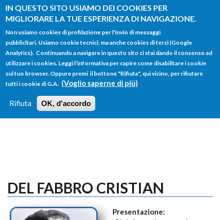
Salta al contenuto principale
IN QUESTO SITO USIAMO DEI COOKIES PER
MIGLIORARE LA TUE ESPERIENZA DI NAVIGAZIONE.
Non usiamo cookies di profilazione per l'invio di messaggi
pubblicitari. Usiamo cookie tecnici, ma anche cookies di terzi (Google
Analytics). Continuando a navigare in questo sito ci stai dando il consenso ad
utilizzare i cookies. Leggi l'informativa per capire come disabilitare i cookie
FORM
sul tuo browser. Oppure premi il bottone "Rifiuta", qui vicino, per rifiutare
Main menu
DI
(Voglio saperne di più)
tutti i cookie di G.A.
HOME
TUTTI I PROFILI
ISTRUZIONI
RICERCA
Rifiuta
OK, d'accordo
LOGIN
DEL FABBRO CRISTIAN
Presentazione: