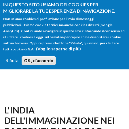
Salta al contenuto principale
IN QUESTO SITO USIAMO DEI COOKIES PER
MIGLIORARE LA TUE ESPERIENZA DI NAVIGAZIONE.
Non usiamo cookies di profilazione per l'invio di messaggi
pubblicitari. Usiamo cookie tecnici, ma anche cookies di terzi (Google
Analytics). Continuando a navigare in questo sito ci stai dando il consenso ad
utilizzare i cookies. Leggi l'informativa per capire come disabilitare i cookie
FORM
sul tuo browser. Oppure premi il bottone "Rifiuta", qui vicino, per rifiutare
Main menu
DI
(Voglio saperne di più)
tutti i cookie di G.A.
HOME
TUTTI I PROFILI
ISTRUZIONI
RICERCA
Rifiuta
OK, d'accordo
LOGIN
L'INDIA
DELL'IMMAGINAZIONE NEI