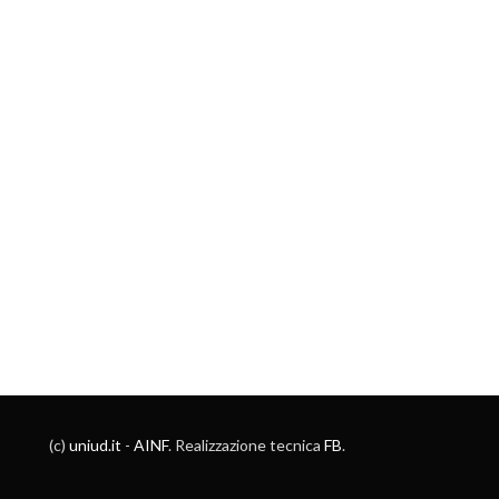
(c)
uniud.it
-
AINF
. Realizzazione tecnica
FB
.