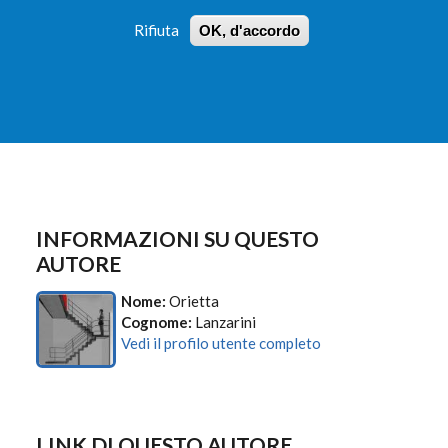
Rifiuta
OK, d'accordo
 PROFILI
ISTRUZIONI
LOGIN
»
»
FORM
DI
RICERCA
INFORMAZIONI SU QUESTO
AUTORE
Nome:
Orietta
Cognome:
Lanzarini
Vedi il profilo utente completo
LINK DI QUESTO AUTORE