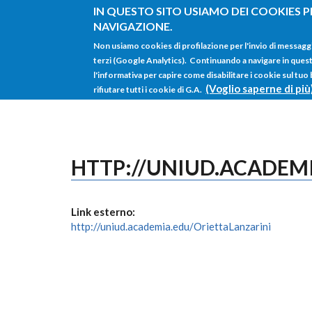
Salta al contenuto principale
IN QUESTO SITO USIAMO DEI COOKIES P
NAVIGAZIONE.
Non usiamo cookies di profilazione per l'invio di messagg
terzi (Google Analytics). Continuando a navigare in questo 
l'informativa per capire come disabilitare i cookie sul tuo
(Voglio saperne di più
rifiutare tutti i cookie di G.A.
HTTP://UNIUD.ACADEM
Link esterno:
http://uniud.academia.edu/OriettaLanzarini