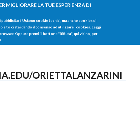
ER MIGLIORARE LA TUE ESPERIENZA DI
HOME
TUTTI I
i pubblicitari. Usiamo cookie tecnici, ma anche cookies di
sito ci stai dando il consenso ad utilizzare i cookies. Leggi
 browser. Oppure premi il bottone "Rifiuta", qui vicino, per
)
IA.EDU/ORIETTALANZARINI