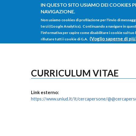
Salta al contenuto principale
IN QUESTO SITO USIAMO DEI COOKIES P
NAVIGAZIONE.
Non usiamo cookies di profilazione per l'invio di messagg
terzi (Google Analytics). Continuando a navigare in questo 
l'informativa per capire come disabilitare i cookie sul tuo
(Voglio saperne di più
rifiutare tutti i cookie di G.A.
CURRICULUM VITAE
Link esterno:
https://www.uniud.it/it/cercapersone/@@cercaper