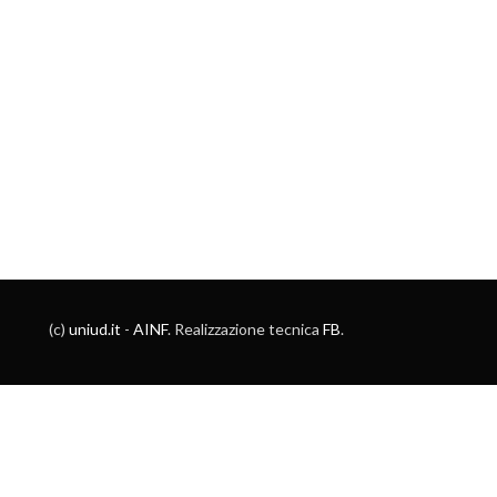
(c)
uniud.it
-
AINF
. Realizzazione tecnica
FB
.