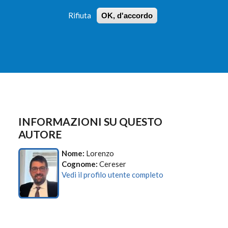
Rifiuta
OK, d'accordo
 PROFILI
ISTRUZIONI
LOGIN
»
»
FORM
DI
RICERCA
INFORMAZIONI SU QUESTO
AUTORE
Nome:
Lorenzo
Cognome:
Cereser
Vedi il profilo utente completo