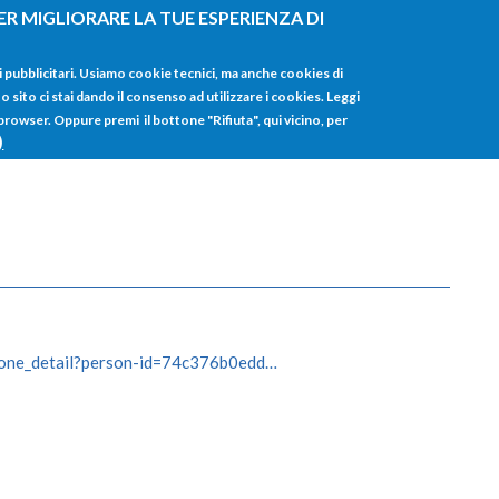
ER MIGLIORARE LA TUE ESPERIENZA DI
HOME
TUTTI I
i pubblicitari. Usiamo cookie tecnici, ma anche cookies di
sito ci stai dando il consenso ad utilizzare i cookies. Leggi
 browser. Oppure premi il bottone "Rifiuta", qui vicino, per
)
sone_detail?person-id=74c376b0edd…