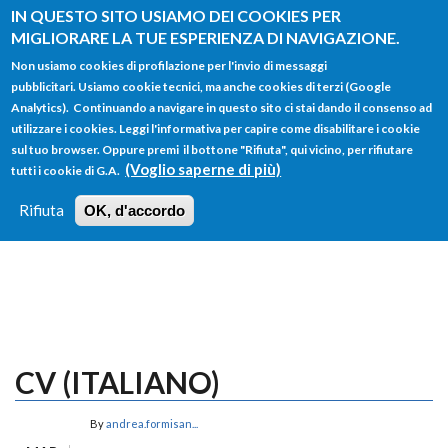
Salta al contenuto principale
IN QUESTO SITO USIAMO DEI COOKIES PER
MIGLIORARE LA TUE ESPERIENZA DI NAVIGAZIONE.
Non usiamo cookies di profilazione per l'invio di messaggi
pubblicitari. Usiamo cookie tecnici, ma anche cookies di terzi (Google
Analytics). Continuando a navigare in questo sito ci stai dando il consenso ad
utilizzare i cookies. Leggi l'informativa per capire come disabilitare i cookie
FORM
sul tuo browser. Oppure premi il bottone "Rifiuta", qui vicino, per rifiutare
Main menu
DI
(Voglio saperne di più)
tutti i cookie di G.A.
HOME
TUTTI I PROFILI
ISTRUZIONI
RICERCA
Rifiuta
OK, d'accordo
LOGIN
CV (ITALIANO)
By
andrea.formisan...