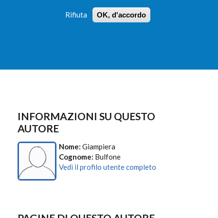
Rifiuta
OK, d'accordo
 PROFILI
ISTRUZIONI
LOGIN
»
»
FORM
DI
RICERCA
INFORMAZIONI SU QUESTO
AUTORE
Nome:
Giampiera
Cognome:
Bulfone
Vedi il profilo utente completo
PAGINE DI QUESTO AUTORE