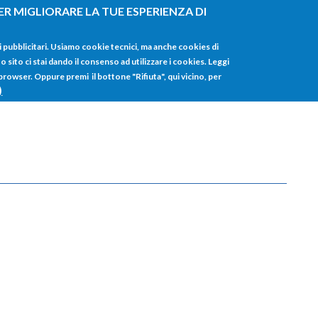
ER MIGLIORARE LA TUE ESPERIENZA DI
HOME
TUTTI I
i pubblicitari. Usiamo cookie tecnici, ma anche cookies di
sito ci stai dando il consenso ad utilizzare i cookies. Leggi
 browser. Oppure premi il bottone "Rifiuta", qui vicino, per
)