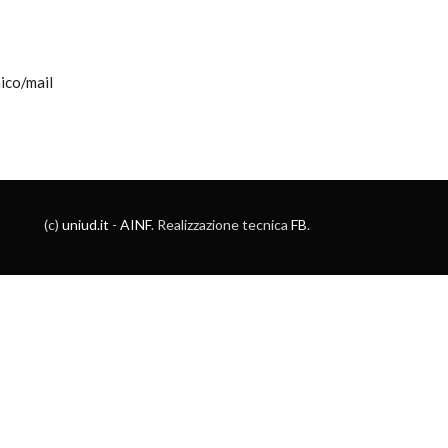
ico/mail
(c)
uniud.it
-
AINF
. Realizzazione tecnica
FB
.