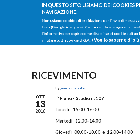
Salta al contenuto principale
IN QUESTO SITO USIAMO DEI COOKIES P
NAVIGAZIONE.
Non usiamo cookies di profilazione per l'invio di messagg
terzi (Google Analytics). Continuando a navigare in questo 
l'informativa per capire come disabilitare i cookie sul tuo
(Voglio saperne di più
rifiutare tutti i cookie di G.A.
RICEVIMENTO
By
giampiera.bulfo...
OTT
I° Piano - Studio n. 107
13
Lunedì 15.00-16.00
2016
Martedì 12.00-14.00
Giovedì 08.00-10.00 e 12.00-14.00