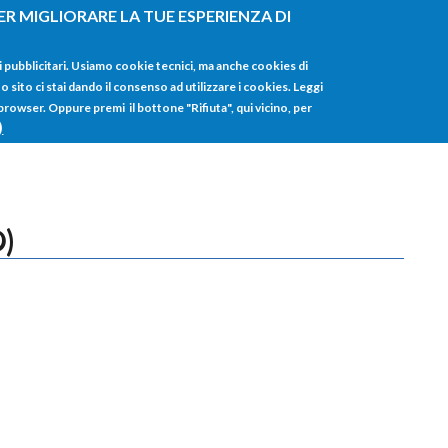
ER MIGLIORARE LA TUE ESPERIENZA DI
HOME
TUTTI I
i pubblicitari. Usiamo cookie tecnici, ma anche cookies di
sito ci stai dando il consenso ad utilizzare i cookies. Leggi
 browser. Oppure premi il bottone "Rifiuta", qui vicino, per
)
)