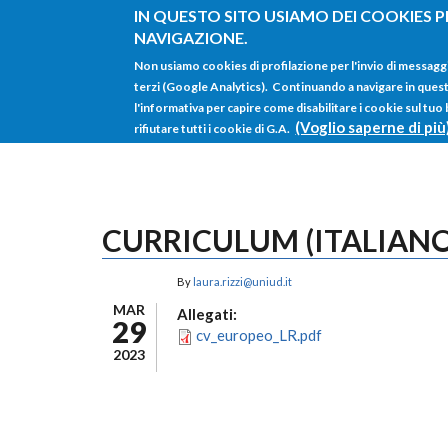
Salta al contenuto principale
IN QUESTO SITO USIAMO DEI COOKIES P
NAVIGAZIONE.
Non usiamo cookies di profilazione per l'invio di messagg
terzi (Google Analytics). Continuando a navigare in questo 
l'informativa per capire come disabilitare i cookie sul tuo
(Voglio saperne di più
rifiutare tutti i cookie di G.A.
CURRICULUM (ITALIANO
By
laura.rizzi@uniud.it
MAR
Allegati:
29
cv_europeo_LR.pdf
2023