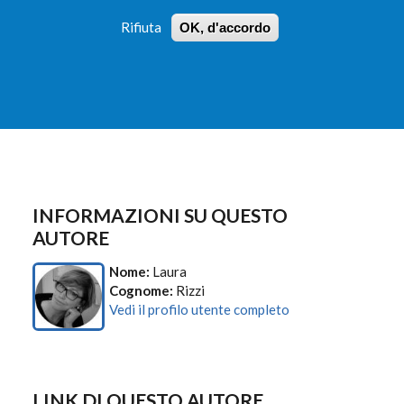
Rifiuta
OK, d'accordo
 PROFILI
ISTRUZIONI
LOGIN
»
»
FORM
DI
RICERCA
INFORMAZIONI SU QUESTO
AUTORE
Nome:
Laura
Cognome:
Rizzi
Vedi il profilo utente completo
LINK DI QUESTO AUTORE