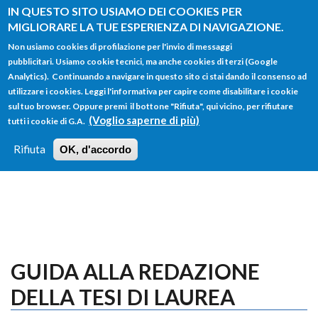
Salta al contenuto principale
IN QUESTO SITO USIAMO DEI COOKIES PER
MIGLIORARE LA TUE ESPERIENZA DI NAVIGAZIONE.
Non usiamo cookies di profilazione per l'invio di messaggi
pubblicitari. Usiamo cookie tecnici, ma anche cookies di terzi (Google
Analytics). Continuando a navigare in questo sito ci stai dando il consenso ad
utilizzare i cookies. Leggi l'informativa per capire come disabilitare i cookie
FORM
sul tuo browser. Oppure premi il bottone "Rifiuta", qui vicino, per rifiutare
Main menu
DI
(Voglio saperne di più)
tutti i cookie di G.A.
HOME
TUTTI I PROFILI
ISTRUZIONI
RICERCA
Rifiuta
OK, d'accordo
LOGIN
GUIDA ALLA REDAZIONE
DELLA TESI DI LAUREA