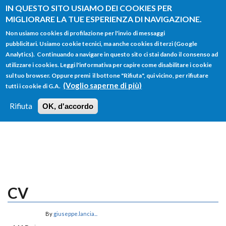
Salta al contenuto principale
IN QUESTO SITO USIAMO DEI COOKIES PER
MIGLIORARE LA TUE ESPERIENZA DI NAVIGAZIONE.
Non usiamo cookies di profilazione per l'invio di messaggi
pubblicitari. Usiamo cookie tecnici, ma anche cookies di terzi (Google
Analytics). Continuando a navigare in questo sito ci stai dando il consenso ad
utilizzare i cookies. Leggi l'informativa per capire come disabilitare i cookie
FORM
sul tuo browser. Oppure premi il bottone "Rifiuta", qui vicino, per rifiutare
Main menu
DI
(Voglio saperne di più)
tutti i cookie di G.A.
HOME
TUTTI I PROFILI
ISTRUZIONI
RICERCA
Rifiuta
OK, d'accordo
LOGIN
CV
By
giuseppe.lancia...