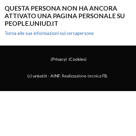
QUESTA PERSONA NON HA ANCORA
ATTIVATO UNA PAGINA PERSONALE SU
PEOPLE.UNIUD.IT
Torna alle sue informazioni sul cercapersone
(
Privacy
) (
Cookies
)
(c)
uniud.it
-
AINF
. Realizzazione tecnica
FB
.