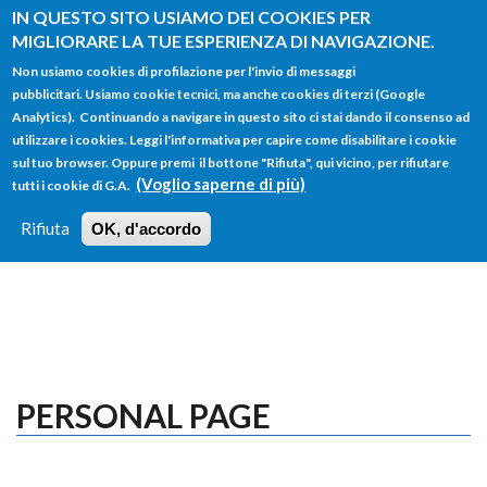
Salta al contenuto principale
IN QUESTO SITO USIAMO DEI COOKIES PER
MIGLIORARE LA TUE ESPERIENZA DI NAVIGAZIONE.
Non usiamo cookies di profilazione per l'invio di messaggi
pubblicitari. Usiamo cookie tecnici, ma anche cookies di terzi (Google
Analytics). Continuando a navigare in questo sito ci stai dando il consenso ad
utilizzare i cookies. Leggi l'informativa per capire come disabilitare i cookie
FORM
sul tuo browser. Oppure premi il bottone "Rifiuta", qui vicino, per rifiutare
Main menu
DI
(Voglio saperne di più)
tutti i cookie di G.A.
HOME
TUTTI I PROFILI
ISTRUZIONI
RICERCA
Rifiuta
OK, d'accordo
LOGIN
PERSONAL PAGE