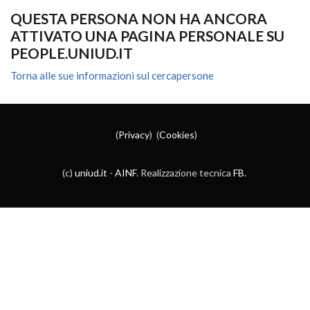
QUESTA PERSONA NON HA ANCORA
ATTIVATO UNA PAGINA PERSONALE SU
PEOPLE.UNIUD.IT
Torna alle sue informazioni sul cercapersone
(
Privacy
) (
Cookies
)
(c)
uniud.it
-
AINF
. Realizzazione tecnica
FB
.