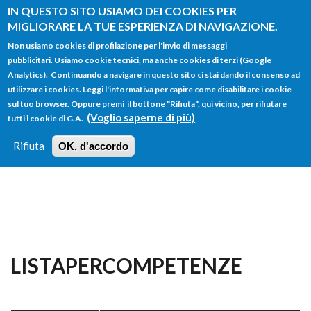
Salta al contenuto principale
IN QUESTO SITO USIAMO DEI COOKIES PER
MIGLIORARE LA TUE ESPERIENZA DI NAVIGAZIONE.
Non usiamo cookies di profilazione per l'invio di messaggi
pubblicitari. Usiamo cookie tecnici, ma anche cookies di terzi (Google
Analytics). Continuando a navigare in questo sito ci stai dando il consenso ad
utilizzare i cookies. Leggi l'informativa per capire come disabilitare i cookie
FORM
sul tuo browser. Oppure premi il bottone "Rifiuta", qui vicino, per rifiutare
Main menu
DI
(Voglio saperne di più)
tutti i cookie di G.A.
HOME
TUTTI I PROFILI
ISTRUZIONI
RICERCA
Rifiuta
OK, d'accordo
LOGIN
LISTAPERCOMPETENZE