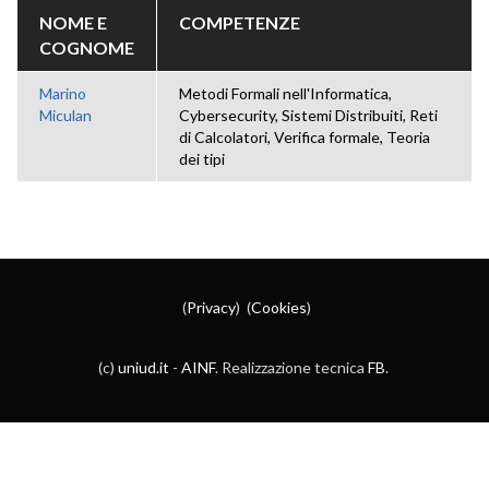
NOME E
COMPETENZE
COGNOME
Marino
Metodi Formali nell'Informatica,
Miculan
Cybersecurity, Sistemi Distribuiti, Reti
di Calcolatori, Verifica formale, Teoria
dei tipi
(
Privacy
) (
Cookies
)
(c)
uniud.it
-
AINF
. Realizzazione tecnica
FB
.