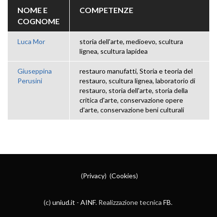
NOME E
COMPETENZE
COGNOME
Luca Mor
storia dell'arte, medioevo, scultura
lignea, scultura lapidea
Giuseppina
restauro manufatti, Storia e teoria del
Perusini
restauro, scultura lignea, laboratorio di
restauro, storia dell'arte, storia della
critica d'arte, conservazione opere
d'arte, conservazione beni culturali
(
Privacy
) (
Cookies
)
(c)
uniud.it
-
AINF
. Realizzazione tecnica
FB
.