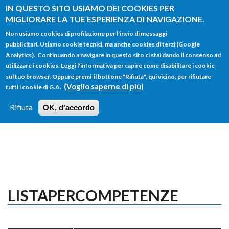
Salta al contenuto principale
IN QUESTO SITO USIAMO DEI COOKIES PER
MIGLIORARE LA TUE ESPERIENZA DI NAVIGAZIONE.
Non usiamo cookies di profilazione per l'invio di messaggi
pubblicitari. Usiamo cookie tecnici, ma anche cookies di terzi (Google
Analytics). Continuando a navigare in questo sito ci stai dando il consenso ad
utilizzare i cookies. Leggi l'informativa per capire come disabilitare i cookie
FORM
sul tuo browser. Oppure premi il bottone "Rifiuta", qui vicino, per rifiutare
Main menu
DI
(Voglio saperne di più)
tutti i cookie di G.A.
HOME
TUTTI I PROFILI
ISTRUZIONI
RICERCA
Rifiuta
OK, d'accordo
LOGIN
LISTAPERCOMPETENZE