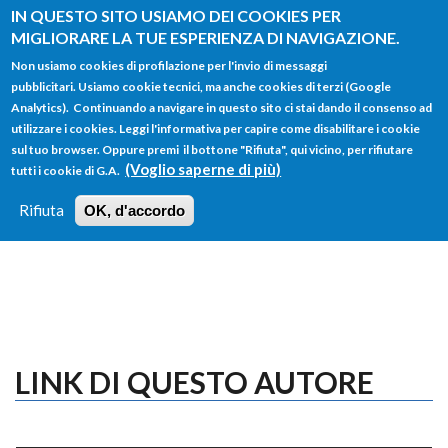
Salta al contenuto principale
IN QUESTO SITO USIAMO DEI COOKIES PER
MIGLIORARE LA TUE ESPERIENZA DI NAVIGAZIONE.
Non usiamo cookies di profilazione per l'invio di messaggi
pubblicitari. Usiamo cookie tecnici, ma anche cookies di terzi (Google
Analytics). Continuando a navigare in questo sito ci stai dando il consenso ad
utilizzare i cookies. Leggi l'informativa per capire come disabilitare i cookie
FORM
sul tuo browser. Oppure premi il bottone "Rifiuta", qui vicino, per rifiutare
Main menu
DI
(Voglio saperne di più)
tutti i cookie di G.A.
HOME
TUTTI I PROFILI
ISTRUZIONI
RICERCA
Rifiuta
OK, d'accordo
LOGIN
LINK DI QUESTO AUTORE