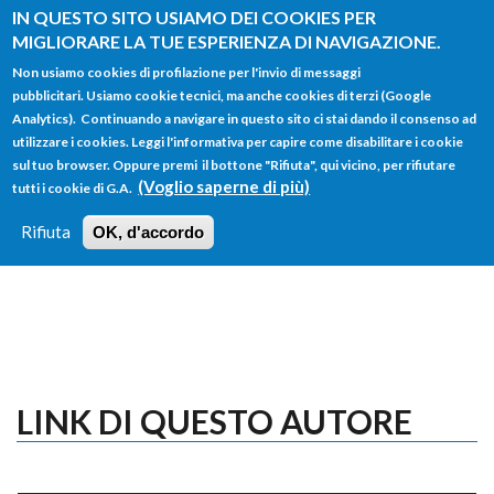
Salta al contenuto principale
IN QUESTO SITO USIAMO DEI COOKIES PER
MIGLIORARE LA TUE ESPERIENZA DI NAVIGAZIONE.
Non usiamo cookies di profilazione per l'invio di messaggi
pubblicitari. Usiamo cookie tecnici, ma anche cookies di terzi (Google
Analytics). Continuando a navigare in questo sito ci stai dando il consenso ad
utilizzare i cookies. Leggi l'informativa per capire come disabilitare i cookie
FORM
sul tuo browser. Oppure premi il bottone "Rifiuta", qui vicino, per rifiutare
Main menu
DI
(Voglio saperne di più)
tutti i cookie di G.A.
HOME
TUTTI I PROFILI
ISTRUZIONI
RICERCA
Rifiuta
OK, d'accordo
LOGIN
LINK DI QUESTO AUTORE