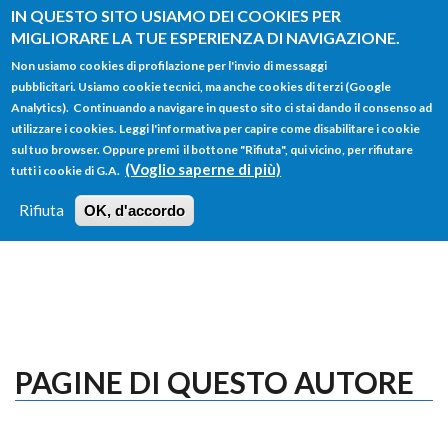
Salta al contenuto principale
IN QUESTO SITO USIAMO DEI COOKIES PER
MIGLIORARE LA TUE ESPERIENZA DI NAVIGAZIONE.
Non usiamo cookies di profilazione per l'invio di messaggi
pubblicitari. Usiamo cookie tecnici, ma anche cookies di terzi (Google
Analytics). Continuando a navigare in questo sito ci stai dando il consenso ad
utilizzare i cookies. Leggi l'informativa per capire come disabilitare i cookie
FORM
sul tuo browser. Oppure premi il bottone "Rifiuta", qui vicino, per rifiutare
Main menu
DI
(Voglio saperne di più)
tutti i cookie di G.A.
HOME
TUTTI I PROFILI
ISTRUZIONI
RICERCA
Rifiuta
OK, d'accordo
LOGIN
PAGINE DI QUESTO AUTORE