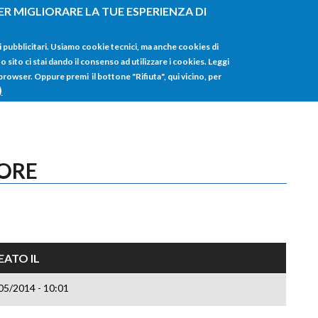
ER MIGLIORARE LA TUE ESPERIENZA DI
HOME
TUTTI I
i pubblicitari. Usiamo cookie tecnici, ma anche cookies di
sito ci stai dando il consenso ad utilizzare i cookies. Leggi
 browser. Oppure premi il bottone "Rifiuta", qui vicino, per
)
TORE
EATO IL
05/2014 - 10:01