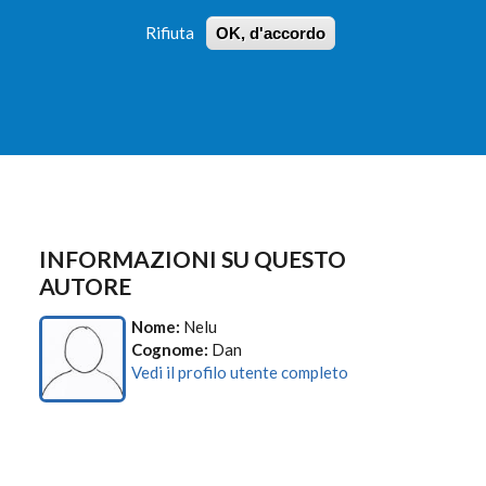
Rifiuta
OK, d'accordo
 PROFILI
ISTRUZIONI
LOGIN
»
»
FORM
DI
RICERCA
INFORMAZIONI SU QUESTO
AUTORE
Nome:
Nelu
Cognome:
Dan
Vedi il profilo utente completo