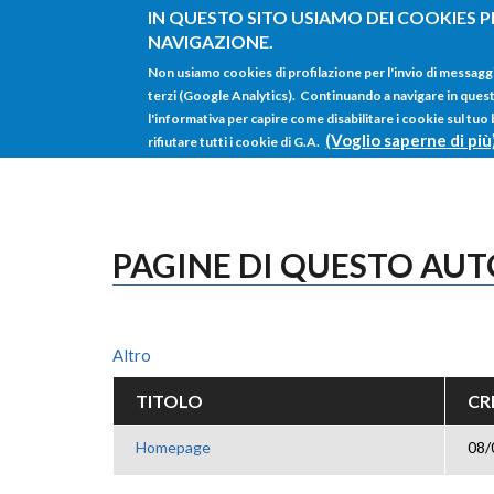
Salta al contenuto principale
IN QUESTO SITO USIAMO DEI COOKIES P
NAVIGAZIONE.
Non usiamo cookies di profilazione per l'invio di messagg
terzi (Google Analytics). Continuando a navigare in questo 
l'informativa per capire come disabilitare i cookie sul tuo
(Voglio saperne di più
rifiutare tutti i cookie di G.A.
PAGINE DI QUESTO AU
Altro
TITOLO
CR
Homepage
08/