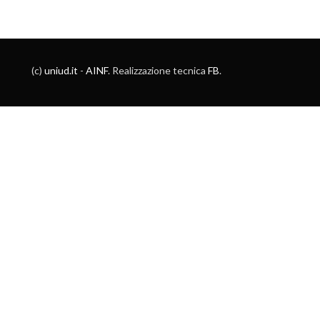
(c)
uniud.it
-
AINF
. Realizzazione tecnica
FB
.