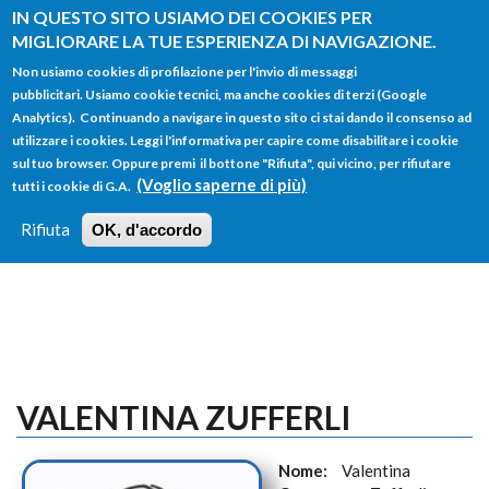
Salta al contenuto principale
IN QUESTO SITO USIAMO DEI COOKIES PER
MIGLIORARE LA TUE ESPERIENZA DI NAVIGAZIONE.
Non usiamo cookies di profilazione per l'invio di messaggi
pubblicitari. Usiamo cookie tecnici, ma anche cookies di terzi (Google
Analytics). Continuando a navigare in questo sito ci stai dando il consenso ad
utilizzare i cookies. Leggi l'informativa per capire come disabilitare i cookie
FORM
sul tuo browser. Oppure premi il bottone "Rifiuta", qui vicino, per rifiutare
Main menu
DI
(Voglio saperne di più)
tutti i cookie di G.A.
HOME
TUTTI I PROFILI
ISTRUZIONI
RICERCA
Rifiuta
OK, d'accordo
LOGIN
VALENTINA ZUFFERLI
Nome:
Valentina