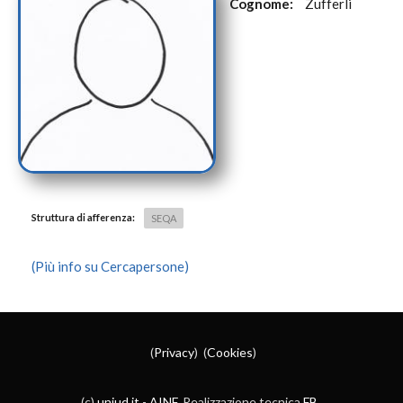
Cognome:
Zufferli
Struttura di afferenza:
SEQA
(Più info su Cercapersone)
(
Privacy
) (
Cookies
)
(c)
uniud.it
-
AINF
. Realizzazione tecnica
FB
.