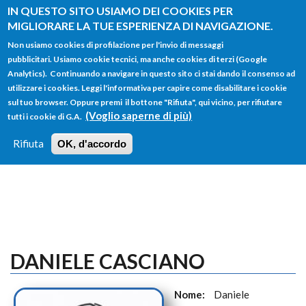
Salta al contenuto principale
IN QUESTO SITO USIAMO DEI COOKIES PER
MIGLIORARE LA TUE ESPERIENZA DI NAVIGAZIONE.
Non usiamo cookies di profilazione per l'invio di messaggi
pubblicitari. Usiamo cookie tecnici, ma anche cookies di terzi (Google
Analytics). Continuando a navigare in questo sito ci stai dando il consenso ad
utilizzare i cookies. Leggi l'informativa per capire come disabilitare i cookie
FORM
sul tuo browser. Oppure premi il bottone "Rifiuta", qui vicino, per rifiutare
Main menu
DI
(Voglio saperne di più)
tutti i cookie di G.A.
HOME
TUTTI I PROFILI
ISTRUZIONI
RICERCA
Rifiuta
OK, d'accordo
LOGIN
DANIELE CASCIANO
Nome:
Daniele