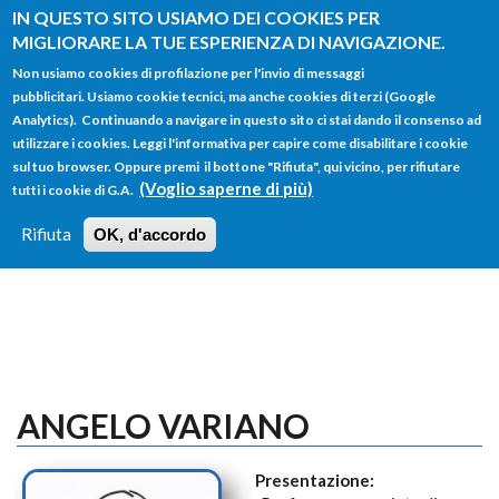
Salta al contenuto principale
IN QUESTO SITO USIAMO DEI COOKIES PER
MIGLIORARE LA TUE ESPERIENZA DI NAVIGAZIONE.
Non usiamo cookies di profilazione per l'invio di messaggi
pubblicitari. Usiamo cookie tecnici, ma anche cookies di terzi (Google
Analytics). Continuando a navigare in questo sito ci stai dando il consenso ad
utilizzare i cookies. Leggi l'informativa per capire come disabilitare i cookie
FORM
sul tuo browser. Oppure premi il bottone "Rifiuta", qui vicino, per rifiutare
Main menu
DI
(Voglio saperne di più)
tutti i cookie di G.A.
HOME
TUTTI I PROFILI
ISTRUZIONI
RICERCA
Rifiuta
OK, d'accordo
LOGIN
ANGELO VARIANO
Presentazione: