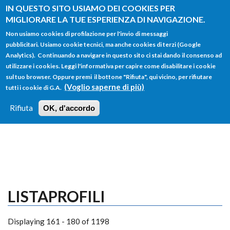
Salta al contenuto principale
IN QUESTO SITO USIAMO DEI COOKIES PER
MIGLIORARE LA TUE ESPERIENZA DI NAVIGAZIONE.
Non usiamo cookies di profilazione per l'invio di messaggi
pubblicitari. Usiamo cookie tecnici, ma anche cookies di terzi (Google
Analytics). Continuando a navigare in questo sito ci stai dando il consenso ad
utilizzare i cookies. Leggi l'informativa per capire come disabilitare i cookie
FORM
sul tuo browser. Oppure premi il bottone "Rifiuta", qui vicino, per rifiutare
Main menu
DI
(Voglio saperne di più)
tutti i cookie di G.A.
HOME
TUTTI I PROFILI
ISTRUZIONI
RICERCA
Rifiuta
OK, d'accordo
LOGIN
LISTAPROFILI
Displaying 161 - 180 of 1198