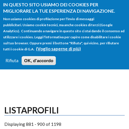
Salta al contenuto principale
IN QUESTO SITO USIAMO DEI COOKIES PER
MIGLIORARE LA TUE ESPERIENZA DI NAVIGAZIONE.
Non usiamo cookies di profilazione per l'invio di messaggi
pubblicitari. Usiamo cookie tecnici, ma anche cookies di terzi (Google
Analytics). Continuando a navigare in questo sito ci stai dando il consenso ad
utilizzare i cookies. Leggi l'informativa per capire come disabilitare i cookie
FORM
sul tuo browser. Oppure premi il bottone "Rifiuta", qui vicino, per rifiutare
Main menu
DI
(Voglio saperne di più)
tutti i cookie di G.A.
HOME
TUTTI I PROFILI
ISTRUZIONI
RICERCA
Rifiuta
OK, d'accordo
LOGIN
LISTAPROFILI
Displaying 881 - 900 of 1198