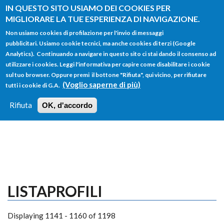
Salta al contenuto principale
IN QUESTO SITO USIAMO DEI COOKIES PER
MIGLIORARE LA TUE ESPERIENZA DI NAVIGAZIONE.
Non usiamo cookies di profilazione per l'invio di messaggi
pubblicitari. Usiamo cookie tecnici, ma anche cookies di terzi (Google
Analytics). Continuando a navigare in questo sito ci stai dando il consenso ad
utilizzare i cookies. Leggi l'informativa per capire come disabilitare i cookie
FORM
sul tuo browser. Oppure premi il bottone "Rifiuta", qui vicino, per rifiutare
Main menu
DI
(Voglio saperne di più)
tutti i cookie di G.A.
HOME
TUTTI I PROFILI
ISTRUZIONI
RICERCA
Rifiuta
OK, d'accordo
LOGIN
LISTAPROFILI
Displaying 1141 - 1160 of 1198