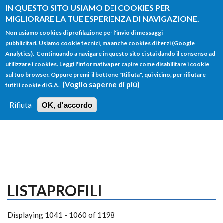
Salta al contenuto principale
IN QUESTO SITO USIAMO DEI COOKIES PER
MIGLIORARE LA TUE ESPERIENZA DI NAVIGAZIONE.
Non usiamo cookies di profilazione per l'invio di messaggi
pubblicitari. Usiamo cookie tecnici, ma anche cookies di terzi (Google
Analytics). Continuando a navigare in questo sito ci stai dando il consenso ad
utilizzare i cookies. Leggi l'informativa per capire come disabilitare i cookie
FORM
sul tuo browser. Oppure premi il bottone "Rifiuta", qui vicino, per rifiutare
Main menu
DI
(Voglio saperne di più)
tutti i cookie di G.A.
HOME
TUTTI I PROFILI
ISTRUZIONI
RICERCA
Rifiuta
OK, d'accordo
LOGIN
LISTAPROFILI
Displaying 1041 - 1060 of 1198