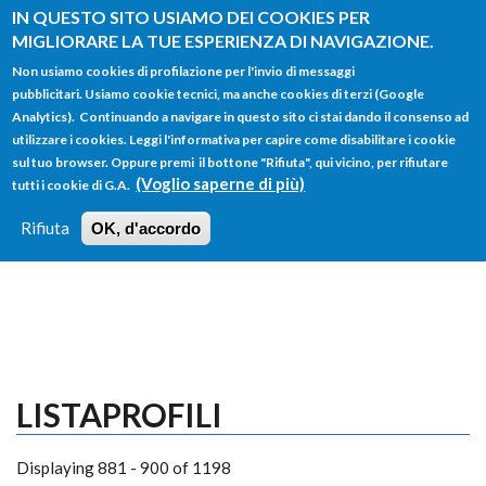
Salta al contenuto principale
IN QUESTO SITO USIAMO DEI COOKIES PER
MIGLIORARE LA TUE ESPERIENZA DI NAVIGAZIONE.
Non usiamo cookies di profilazione per l'invio di messaggi
pubblicitari. Usiamo cookie tecnici, ma anche cookies di terzi (Google
Analytics). Continuando a navigare in questo sito ci stai dando il consenso ad
utilizzare i cookies. Leggi l'informativa per capire come disabilitare i cookie
FORM
sul tuo browser. Oppure premi il bottone "Rifiuta", qui vicino, per rifiutare
Main menu
DI
(Voglio saperne di più)
tutti i cookie di G.A.
HOME
TUTTI I PROFILI
ISTRUZIONI
RICERCA
Rifiuta
OK, d'accordo
LOGIN
LISTAPROFILI
Displaying 881 - 900 of 1198