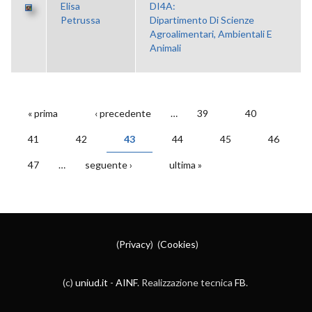
Elisa
DI4A:
Petrussa
Dipartimento Di Scienze
Agroalimentari, Ambientali E
Animali
« prima
‹ precedente
…
39
40
PAGINE
41
42
43
44
45
46
47
…
seguente ›
ultima »
(
Privacy
) (
Cookies
)
(c)
uniud.it
-
AINF
. Realizzazione tecnica
FB
.