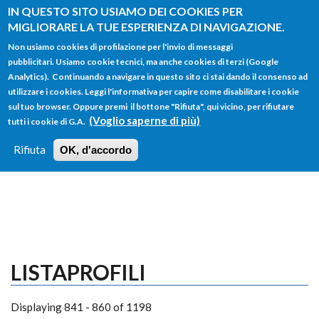
Salta al contenuto principale
IN QUESTO SITO USIAMO DEI COOKIES PER
MIGLIORARE LA TUE ESPERIENZA DI NAVIGAZIONE.
Non usiamo cookies di profilazione per l'invio di messaggi
pubblicitari. Usiamo cookie tecnici, ma anche cookies di terzi (Google
Analytics). Continuando a navigare in questo sito ci stai dando il consenso ad
utilizzare i cookies. Leggi l'informativa per capire come disabilitare i cookie
FORM
sul tuo browser. Oppure premi il bottone "Rifiuta", qui vicino, per rifiutare
Main menu
DI
(Voglio saperne di più)
tutti i cookie di G.A.
HOME
TUTTI I PROFILI
ISTRUZIONI
RICERCA
Rifiuta
OK, d'accordo
LOGIN
LISTAPROFILI
Displaying 841 - 860 of 1198